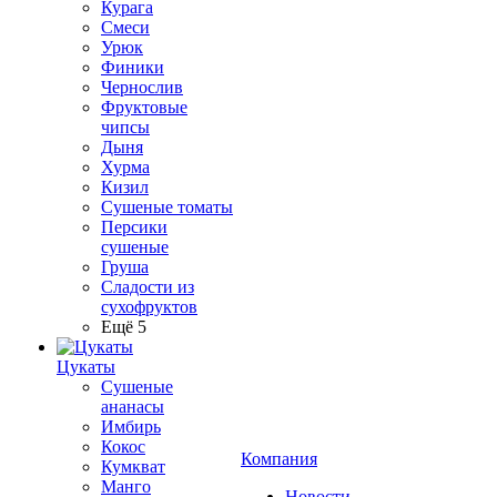
Курага
Смеси
Урюк
Финики
Чернослив
Фруктовые
чипсы
Дыня
Хурма
Кизил
Сушеные томаты
Персики
сушеные
Груша
Сладости из
сухофруктов
Ещё 5
Цукаты
Cушеные
ананасы
Имбирь
Кокос
Компания
Кумкват
Манго
Новости