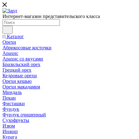
Интернет-магазин представительского класса
Каталог
Орехи
Абрикосовые косточки
Арахис
Арахис со вкусами
Бразильский орех
Грецкий орех
Кедровые орехи
Орехи кешью
Орехи макадамия
Миндаль
Пекан
Фисташки
Фундук
Фундук очищенный
Сухофрукты
Изюм
Инжир
Курага