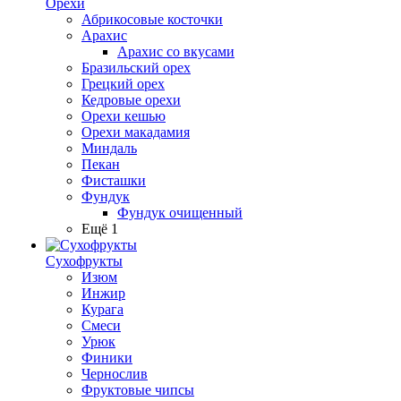
Орехи
Абрикосовые косточки
Арахис
Арахис со вкусами
Бразильский орех
Грецкий орех
Кедровые орехи
Орехи кешью
Орехи макадамия
Миндаль
Пекан
Фисташки
Фундук
Фундук очищенный
Ещё 1
Сухофрукты
Изюм
Инжир
Курага
Смеси
Урюк
Финики
Чернослив
Фруктовые чипсы