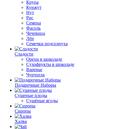
Крупа
Кунжут
Нут
Рис
Семена
Фасоль
Чечевица
Лён
Семечки подсолнуха
Сладости
Орехи в шоколаде
Сухофрукты в шоколаде
Варенье
Чурчхела
Подарочные Наборы
Cушеные плоды
Сушёные ягоды
Сиропы
Халва