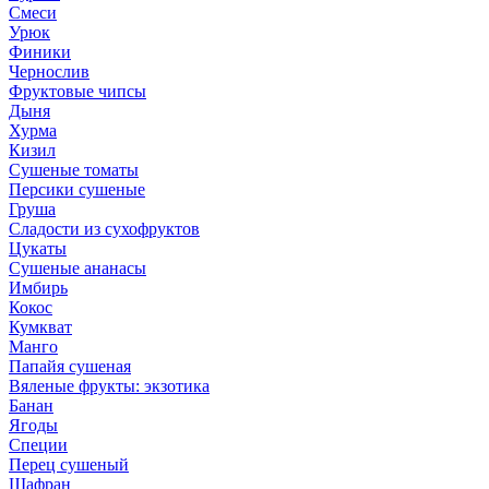
Смеси
Урюк
Финики
Чернослив
Фруктовые чипсы
Дыня
Хурма
Кизил
Сушеные томаты
Персики сушеные
Груша
Сладости из сухофруктов
Цукаты
Cушеные ананасы
Имбирь
Кокос
Кумкват
Манго
Папайя сушеная
Вяленые фрукты: экзотика
Банан
Ягоды
Специи
Перец сушеный
Шафран