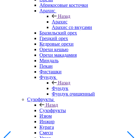
Абрикосовые косточки
Арахис
Назад
Арахис
Арахис со вкусами
Бразильский орех
Грецкий орех
Кедровые орехи
Орехи кешью
Орехи макадамия
Миндаль
Пекан
Фисташки
Фундук
Назад
Фундук
Фундук очищенный
Сухофрукты
Назад
Сухофрукты
Изюм
Инжир
Курага
Смеси