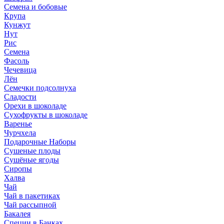
Семена и бобовые
Крупа
Кунжут
Нут
Рис
Семена
Фасоль
Чечевица
Лён
Семечки подсолнуха
Сладости
Орехи в шоколаде
Сухофрукты в шоколаде
Варенье
Чурчхела
Подарочные Наборы
Cушеные плоды
Сушёные ягоды
Сиропы
Халва
Чай
Чай в пакетиках
Чай рассыпной
Бакалея
Специи в Банках