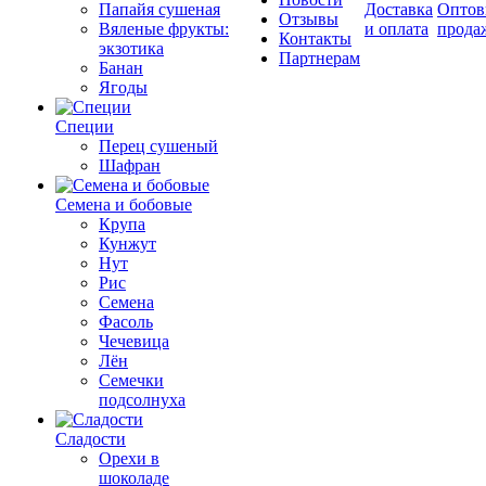
Папайя сушеная
Доставка
Оптов
Отзывы
Вяленые фрукты:
и оплата
прода
Контакты
экзотика
Партнерам
Банан
Ягоды
Специи
Перец сушеный
Шафран
Семена и бобовые
Крупа
Кунжут
Нут
Рис
Семена
Фасоль
Чечевица
Лён
Семечки
подсолнуха
Сладости
Орехи в
шоколаде