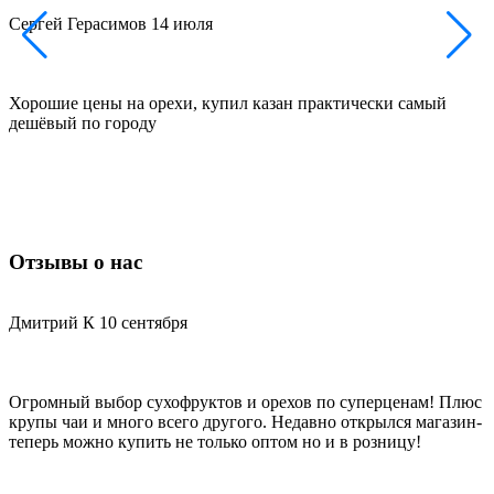
Сергей Герасимов
14 июля
Хорошие цены на орехи, купил казан практически самый
Д
дешёвый по городу
н
п
Отзывы о нас
Дмитрий К
10 сентября
С
Огромный выбор сухофруктов и орехов по суперценам! Плюс
Х
крупы чаи и много всего другого. Недавно открылся магазин-
д
теперь можно купить не только оптом но и в розницу!