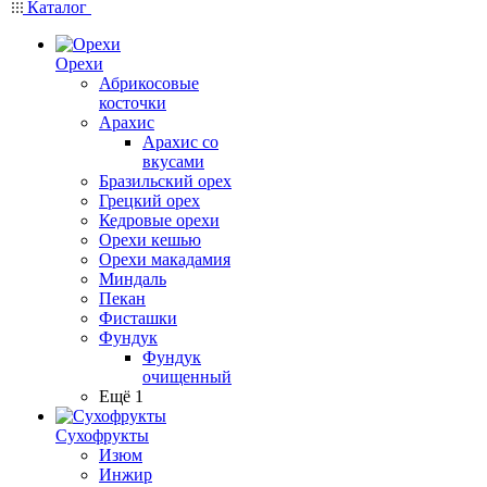
Каталог
Орехи
Абрикосовые
косточки
Арахис
Арахис со
вкусами
Бразильский орех
Грецкий орех
Кедровые орехи
Орехи кешью
Орехи макадамия
Миндаль
Пекан
Фисташки
Фундук
Фундук
очищенный
Ещё 1
Сухофрукты
Изюм
Инжир