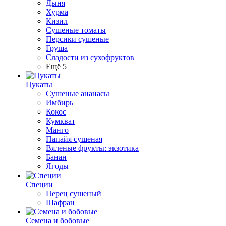
Дыня
Хурма
Кизил
Сушеные томаты
Персики сушеные
Груша
Сладости из сухофруктов
Ещё 5
Цукаты
Cушеные ананасы
Имбирь
Кокос
Кумкват
Манго
Папайя сушеная
Вяленые фрукты: экзотика
Банан
Ягоды
Специи
Перец сушеный
Шафран
Семена и бобовые