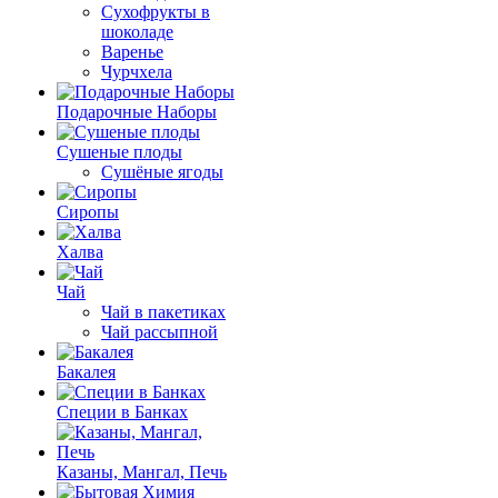
Сухофрукты в
шоколаде
Варенье
Чурчхела
Подарочные Наборы
Cушеные плоды
Сушёные ягоды
Сиропы
Халва
Чай
Чай в пакетиках
Чай рассыпной
Бакалея
Специи в Банках
Казаны, Мангал, Печь