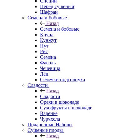
Специи
Перец сушеный
Шафран
Семена и бобовые
Назад
Семена и бобовые
Крупа
Кунжут
Нут
Рис
Семена
Фасоль
Чечевица
Лён
Семечки подсолнуха
Сладости
Назад
Сладости
Орехи в шоколаде
Сухофрукты в шоколаде
Варенье
Чурчхела
Подарочные Наборы
Cушеные плоды
Назад