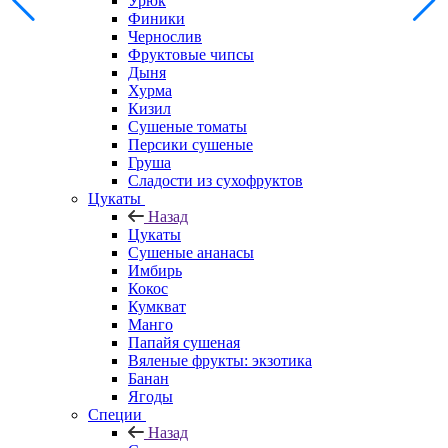
Урюк
Финики
Чернослив
Фруктовые чипсы
Дыня
Хурма
Кизил
Сушеные томаты
Персики сушеные
Груша
Сладости из сухофруктов
Цукаты
Назад
Цукаты
Cушеные ананасы
Имбирь
Кокос
Кумкват
Манго
Папайя сушеная
Вяленые фрукты: экзотика
Банан
Ягоды
Специи
Назад