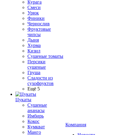
Курага
Смеси
Урюк
Финики
Чернослив
Фруктовые
чипсы
Дыня
Хурма
Кизил
Сушеные томаты
Персики
сушеные
Груша
Сладости из
сухофруктов
Ещё 5
Цукаты
Cушеные
ананасы
Имбирь
Кокос
Компания
Кумкват
Манго
Новости