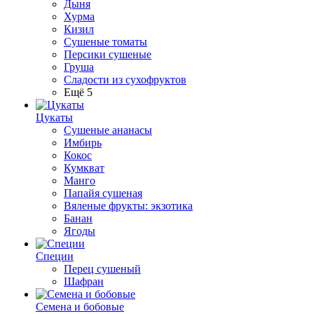
Дыня
Хурма
Кизил
Сушеные томаты
Персики сушеные
Груша
Сладости из сухофруктов
Ещё 5
Цукаты
Cушеные ананасы
Имбирь
Кокос
Кумкват
Манго
Папайя сушеная
Вяленые фрукты: экзотика
Банан
Ягоды
Специи
Перец сушеный
Шафран
Семена и бобовые