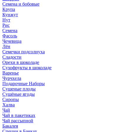
Семена и бобовые
Крупа
Кунжут
Нут
Рис
Семена
Фасоль
Чечевица
Лён
Семечки подсолнуха
Сладости
Орехи в шоколаде
Сухофрукты в шоколаде
Варенье
Чурчхела
Подарочные Наборы
Cушеные плоды
Сушёные ягоды
Сиропы
Халва
Чай
Чай в пакетиках
Чай рассыпной
Бакалея
Специи в Банках