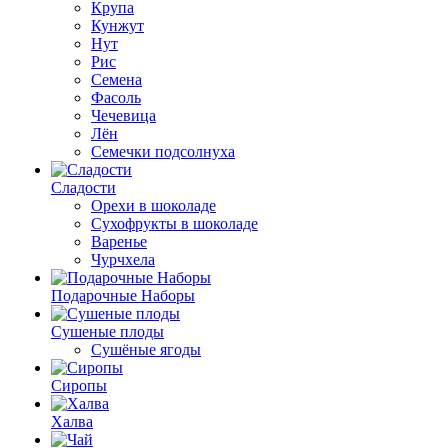
Крупа
Кунжут
Нут
Рис
Семена
Фасоль
Чечевица
Лён
Семечки подсолнуха
Сладости
Орехи в шоколаде
Сухофрукты в шоколаде
Варенье
Чурчхела
Подарочные Наборы
Cушеные плоды
Сушёные ягоды
Сиропы
Халва