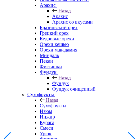
Арахис
Назад
Арахис
Арахис со вкусами
Бразильский орех
Грецкий орех
Кедровые орехи
Орехи кешью
Орехи макадамия
Миндаль
Пекан
Фисташки
Фундук
Назад
Фундук
Фундук очищенный
Сухофрукты
Назад
Сухофрукты
Изюм
Инжир
Курага
Смеси
Урюк