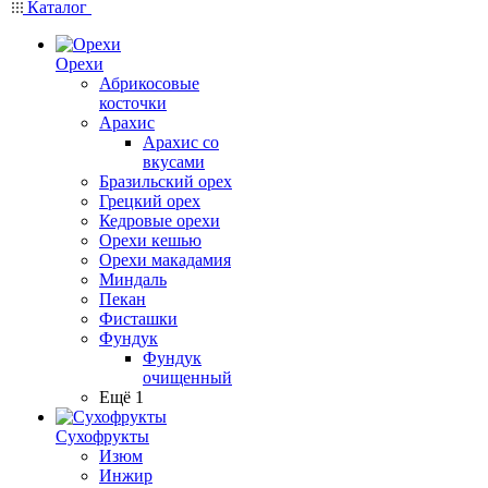
Каталог
Орехи
Абрикосовые
косточки
Арахис
Арахис со
вкусами
Бразильский орех
Грецкий орех
Кедровые орехи
Орехи кешью
Орехи макадамия
Миндаль
Пекан
Фисташки
Фундук
Фундук
очищенный
Ещё 1
Сухофрукты
Изюм
Инжир