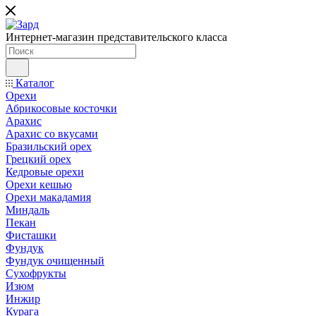
Интернет-магазин представительского класса
Каталог
Орехи
Абрикосовые косточки
Арахис
Арахис со вкусами
Бразильский орех
Грецкий орех
Кедровые орехи
Орехи кешью
Орехи макадамия
Миндаль
Пекан
Фисташки
Фундук
Фундук очищенный
Сухофрукты
Изюм
Инжир
Курага