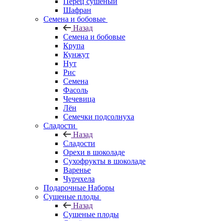
Перец сушеный
Шафран
Семена и бобовые
Назад
Семена и бобовые
Крупа
Кунжут
Нут
Рис
Семена
Фасоль
Чечевица
Лён
Семечки подсолнуха
Сладости
Назад
Сладости
Орехи в шоколаде
Сухофрукты в шоколаде
Варенье
Чурчхела
Подарочные Наборы
Cушеные плоды
Назад
Cушеные плоды