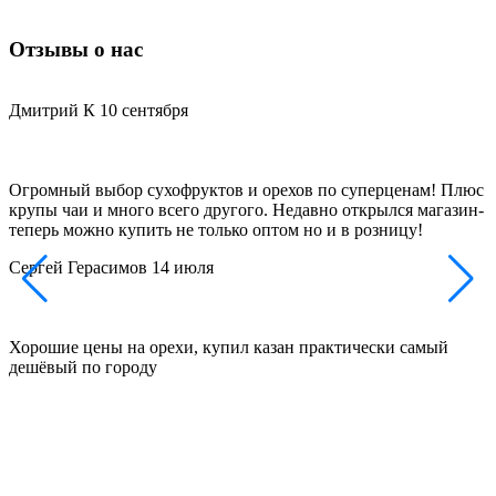
Отзывы о нас
Дмитрий К
10 сентября
Огромный выбор сухофруктов и орехов по суперценам! Плюс
Д
крупы чаи и много всего другого. Недавно открылся магазин-
з
теперь можно купить не только оптом но и в розницу!
и
Сергей Герасимов
14 июля
Хорошие цены на орехи, купил казан практически самый
Д
дешёвый по городу
н
п