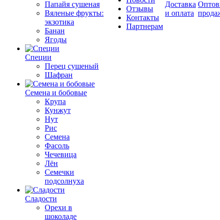
Папайя сушеная
Доставка
Оптов
Отзывы
Вяленые фрукты:
и оплата
прода
Контакты
экзотика
Партнерам
Банан
Ягоды
Специи
Перец сушеный
Шафран
Семена и бобовые
Крупа
Кунжут
Нут
Рис
Семена
Фасоль
Чечевица
Лён
Семечки
подсолнуха
Сладости
Орехи в
шоколаде