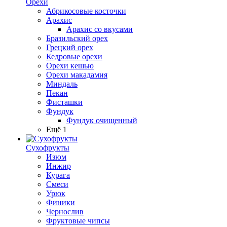
Орехи
Абрикосовые косточки
Арахис
Арахис со вкусами
Бразильский орех
Грецкий орех
Кедровые орехи
Орехи кешью
Орехи макадамия
Миндаль
Пекан
Фисташки
Фундук
Фундук очищенный
Ещё 1
Сухофрукты
Изюм
Инжир
Курага
Смеси
Урюк
Финики
Чернослив
Фруктовые чипсы