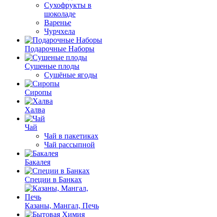
Сухофрукты в
шоколаде
Варенье
Чурчхела
Подарочные Наборы
Cушеные плоды
Сушёные ягоды
Сиропы
Халва
Чай
Чай в пакетиках
Чай рассыпной
Бакалея
Специи в Банках
Казаны, Мангал, Печь