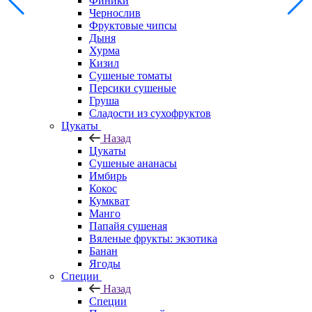
Финики
Чернослив
Фруктовые чипсы
Дыня
Хурма
Кизил
Сушеные томаты
Персики сушеные
Груша
Сладости из сухофруктов
Цукаты
Назад
Цукаты
Cушеные ананасы
Имбирь
Кокос
Кумкват
Манго
Папайя сушеная
Вяленые фрукты: экзотика
Банан
Ягоды
Специи
Назад
Специи