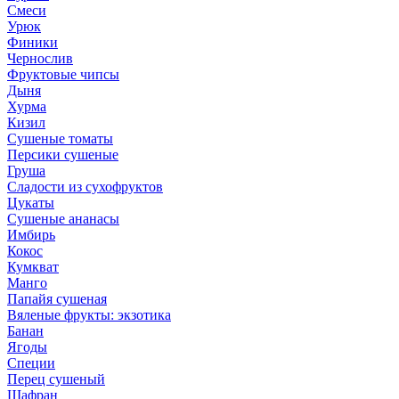
Смеси
Урюк
Финики
Чернослив
Фруктовые чипсы
Дыня
Хурма
Кизил
Сушеные томаты
Персики сушеные
Груша
Сладости из сухофруктов
Цукаты
Cушеные ананасы
Имбирь
Кокос
Кумкват
Манго
Папайя сушеная
Вяленые фрукты: экзотика
Банан
Ягоды
Специи
Перец сушеный
Шафран