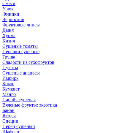
Смеси
Урюк
Финики
Чернослив
Фруктовые чипсы
Дыня
Хурма
Кизил
Сушеные томаты
Персики сушеные
Груша
Сладости из сухофруктов
Цукаты
Cушеные ананасы
Имбирь
Кокос
Кумкват
Манго
Папайя сушеная
Вяленые фрукты: экзотика
Банан
Ягоды
Специи
Перец сушеный
Шафран