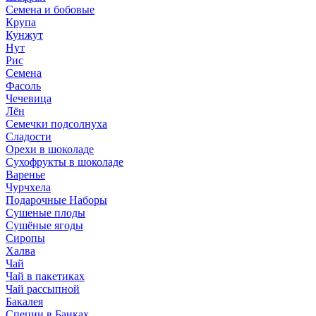
Семена и бобовые
Крупа
Кунжут
Нут
Рис
Семена
Фасоль
Чечевица
Лён
Семечки подсолнуха
Сладости
Орехи в шоколаде
Сухофрукты в шоколаде
Варенье
Чурчхела
Подарочные Наборы
Cушеные плоды
Сушёные ягоды
Сиропы
Халва
Чай
Чай в пакетиках
Чай рассыпной
Бакалея
Специи в Банках