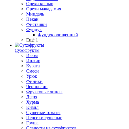
Орехи кешью
Орехи макадамия
Миндаль
Пекан
Фисташки
Фундук
Фундук очищенный
Ещё 1
Сухофрукты
Изюм
Инжир
Курага
Смеси
Урюк
Финики
Чернослив
Фруктовые чипсы
Дыня
Хурма
Кизил
Сушеные томаты
Персики сушеные
Груша
Сладости из сухофруктов