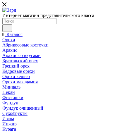
Интернет-магазин представительского класса
Каталог
Орехи
Абрикосовые косточки
Арахис
Арахис со вкусами
Бразильский орех
Грецкий орех
Кедровые орехи
Орехи кешью
Орехи макадамия
Миндаль
Пекан
Фисташки
Фундук
Фундук очищенный
Сухофрукты
Изюм
Инжир
Курага