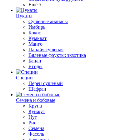
Ещё 5
Цукаты
Cушеные ананасы
Имбирь
Кокос
Кумкват
Манго
Папайя сушеная
Вяленые фрукты: экзотика
Банан
Ягоды
Специи
Перец сушеный
Шафран
Семена и бобовые
Крупа
Кунжут
Нут
Рис
Семена
Фасоль
Чечевица