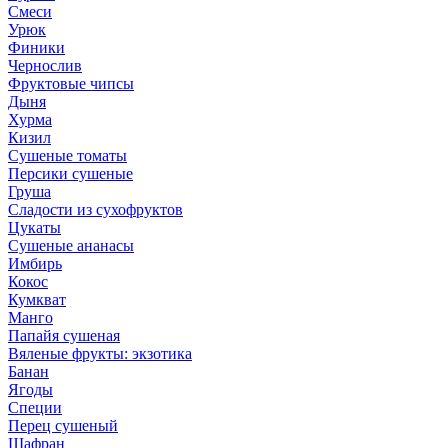
Смеси
Урюк
Финики
Чернослив
Фруктовые чипсы
Дыня
Хурма
Кизил
Сушеные томаты
Персики сушеные
Груша
Сладости из сухофруктов
Цукаты
Cушеные ананасы
Имбирь
Кокос
Кумкват
Манго
Папайя сушеная
Вяленые фрукты: экзотика
Банан
Ягоды
Специи
Перец сушеный
Шафран