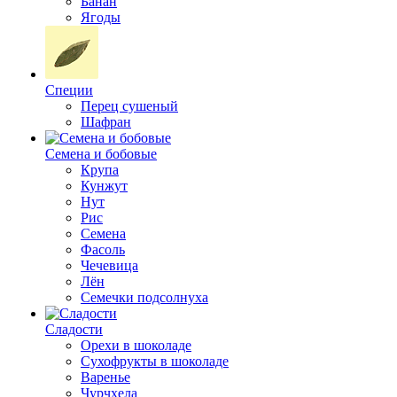
Банан
Ягоды
Специи
Перец сушеный
Шафран
Семена и бобовые
Крупа
Кунжут
Нут
Рис
Семена
Фасоль
Чечевица
Лён
Семечки подсолнуха
Сладости
Орехи в шоколаде
Сухофрукты в шоколаде
Варенье
Чурчхела