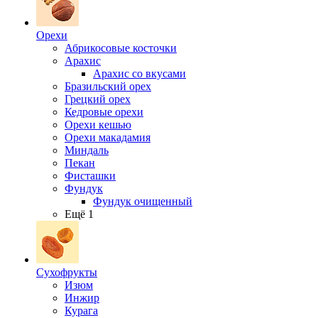
Орехи
Абрикосовые косточки
Арахис
Арахис со вкусами
Бразильский орех
Грецкий орех
Кедровые орехи
Орехи кешью
Орехи макадамия
Миндаль
Пекан
Фисташки
Фундук
Фундук очищенный
Ещё 1
Сухофрукты
Изюм
Инжир
Курага