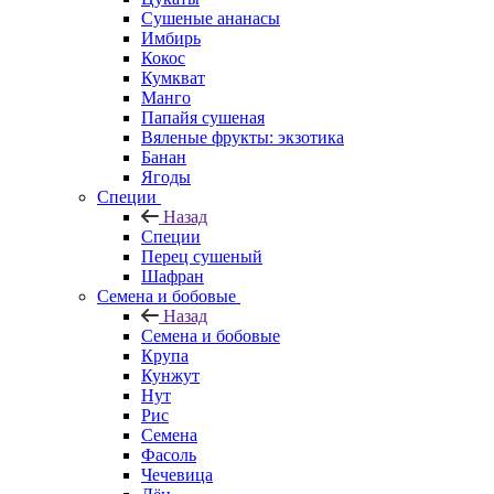
Cушеные ананасы
Имбирь
Кокос
Кумкват
Манго
Папайя сушеная
Вяленые фрукты: экзотика
Банан
Ягоды
Специи
Назад
Специи
Перец сушеный
Шафран
Семена и бобовые
Назад
Семена и бобовые
Крупа
Кунжут
Нут
Рис
Семена
Фасоль
Чечевица