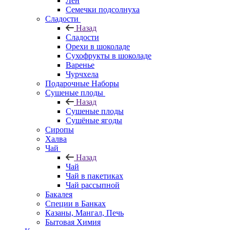
Лён
Семечки подсолнуха
Сладости
Назад
Сладости
Орехи в шоколаде
Сухофрукты в шоколаде
Варенье
Чурчхела
Подарочные Наборы
Cушеные плоды
Назад
Cушеные плоды
Сушёные ягоды
Сиропы
Халва
Чай
Назад
Чай
Чай в пакетиках
Чай рассыпной
Бакалея
Специи в Банках
Казаны, Мангал, Печь
Бытовая Химия