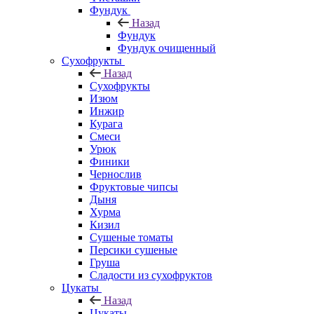
Фундук
Назад
Фундук
Фундук очищенный
Сухофрукты
Назад
Сухофрукты
Изюм
Инжир
Курага
Смеси
Урюк
Финики
Чернослив
Фруктовые чипсы
Дыня
Хурма
Кизил
Сушеные томаты
Персики сушеные
Груша
Сладости из сухофруктов
Цукаты
Назад
Цукаты