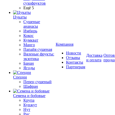
сухофруктов
Ещё 5
Цукаты
Cушеные
ананасы
Имбирь
Кокос
Кумкват
Компания
Манго
Папайя сушеная
Новости
Вяленые фрукты:
Доставка
Оптов
Отзывы
экзотика
и оплата
прода
Контакты
Банан
Партнерам
Ягоды
Специи
Перец сушеный
Шафран
Семена и бобовые
Крупа
Кунжут
Нут
Рис