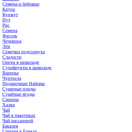
Семена и бобовые
Крупа
Кунжут
Нут
Рис
Семена
Фасоль
Чечевица
Лён
Семечки подсолнуха
Сладости
Орехи в шоколаде
Сухофрукты в шоколаде
Варенье
Чурчхела
Подарочные Наборы
Cушеные плоды
Сушёные ягоды
Сиропы
Халва
Чай
Чай в пакетиках
Чай рассыпной
Бакалея
Специи в Банках