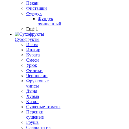
Пекан
Фисташки
Фундук
Фундук
очищенный
Ещё 1
Сухофрукты
Изюм
Инжир
Курага
Смеси
Урюк
Финики
Чернослив
Фруктовые
чипсы
Дыня
Хурма
Кизил
Сушеные томаты
Персики
сушеные
Груша
Сладости из