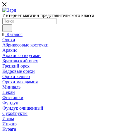
Интернет-магазин представительского класса
Каталог
Орехи
Абрикосовые косточки
Арахис
Арахис со вкусами
Бразильский орех
Грецкий орех
Кедровые орехи
Орехи кешью
Орехи макадамия
Миндаль
Пекан
Фисташки
Фундук
Фундук очищенный
Сухофрукты
Изюм
Инжир
Курага