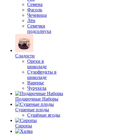
Семена
Фасоль
Чечевица
Лён
Семечки
подсолнуха
Сладости
Орехи в
шоколаде
Сухофрукты в
шоколаде
Варенье
Чурчхела
Подарочные Наборы
Cушеные плоды
Сушёные ягоды
Сиропы