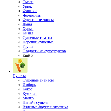
Смеси
Урюк
Финики
Чернослив
Фруктовые чипсы
Дыня
Хурма
Кизил
Сушеные томаты
Персики сушеные
Груша
Сладости из сухофруктов
Ещё 5
Цукаты
Cушеные ананасы
Имбирь
Кокос
Кумкват
Манго
Папайя сушеная
Вяленые фрукты: экзотика