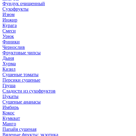
Фундук очищенный
Сухофрукты
Изюм
Инжир
Курага
Смеси
Урюк
Финики
Чернослив
Фруктовые чипсы
Дыня
Хурма
Кизил
Сушеные томаты
Персики сушеные
Груша
Сладости из сухофруктов
Цукаты
Cушеные ананасы
Имбирь
Кокос
Кумкват
Манго
Папайя сушеная
Вяленые фрукты: экзотика