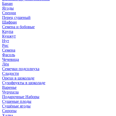
Банан
Ягоды
Специи
Перец сушеный
Шафран
Семена и бобовые
Крупа
Кунжут
Нут
Рис
Семена
Фасоль
Чечевица
Лён
Семечки подсолнуха
Сладости
Орехи в шоколаде
Сухофрукты в шоколаде
Варенье
Чурчхела
Подарочные Наборы
Cушеные плоды
Сушёные ягоды
Сиропы
Халва