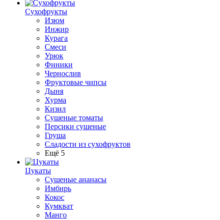
Сухофрукты
Изюм
Инжир
Курага
Смеси
Урюк
Финики
Чернослив
Фруктовые чипсы
Дыня
Хурма
Кизил
Сушеные томаты
Персики сушеные
Груша
Сладости из сухофруктов
Ещё 5
Цукаты
Cушеные ананасы
Имбирь
Кокос
Кумкват
Манго