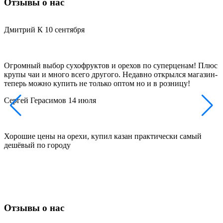
Отзывы о нас
Дмитрий К
10 сентября
Огромный выбор сухофруктов и орехов по суперценам! Плюс
Д
крупы чаи и много всего другого. Недавно открылся магазин-
з
теперь можно купить не только оптом но и в розницу!
и
Сергей Герасимов
14 июля
Хорошие цены на орехи, купил казан практически самый
Д
дешёвый по городу
н
п
Отзывы о нас