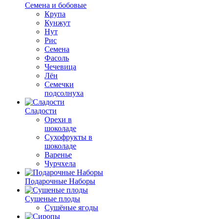
Семена и бобовые
Крупа
Кунжут
Нут
Рис
Семена
Фасоль
Чечевица
Лён
Семечки
подсолнуха
Сладости
Орехи в
шоколаде
Сухофрукты в
шоколаде
Варенье
Чурчхела
Подарочные Наборы
Cушеные плоды
Сушёные ягоды