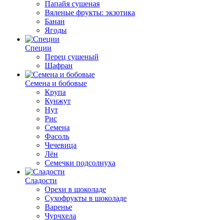
Папайя сушеная
Вяленые фрукты: экзотика
Банан
Ягоды
Специи
Перец сушеный
Шафран
Семена и бобовые
Крупа
Кунжут
Нут
Рис
Семена
Фасоль
Чечевица
Лён
Семечки подсолнуха
Сладости
Орехи в шоколаде
Сухофрукты в шоколаде
Варенье
Чурчхела