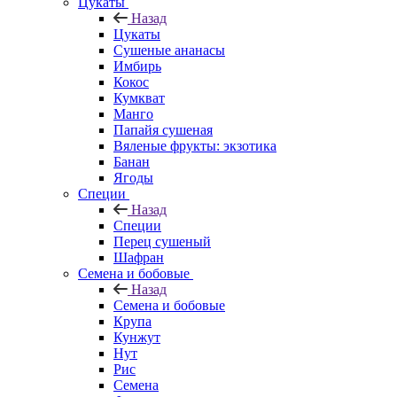
Цукаты
Назад
Цукаты
Cушеные ананасы
Имбирь
Кокос
Кумкват
Манго
Папайя сушеная
Вяленые фрукты: экзотика
Банан
Ягоды
Специи
Назад
Специи
Перец сушеный
Шафран
Семена и бобовые
Назад
Семена и бобовые
Крупа
Кунжут
Нут
Рис
Семена