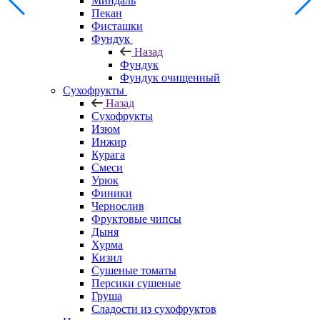
Миндаль
Пекан
Фисташки
Фундук
Назад
Фундук
Фундук очищенный
Сухофрукты
Назад
Сухофрукты
Изюм
Инжир
Курага
Смеси
Урюк
Финики
Чернослив
Фруктовые чипсы
Дыня
Хурма
Кизил
Сушеные томаты
Персики сушеные
Груша
Сладости из сухофруктов