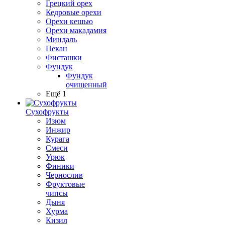
Грецкий орех
Кедровые орехи
Орехи кешью
Орехи макадамия
Миндаль
Пекан
Фисташки
Фундук
Фундук
очищенный
Ещё 1
Сухофрукты
Изюм
Инжир
Курага
Смеси
Урюк
Финики
Чернослив
Фруктовые
чипсы
Дыня
Хурма
Кизил