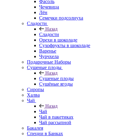
Фасоль
Чечевица
Лён
Семечки подсолнуха
Сладости
Назад
Сладости
Орехи в шоколаде
Сухофрукты в шоколаде
Варенье
Чурчхела
Подарочные Наборы
Cушеные плоды
Назад
Cушеные плоды
Сушёные ягоды
Сиропы
Халва
Чай
Назад
Чай
Чай в пакетиках
Чай рассыпной
Бакалея
Специи в Банках