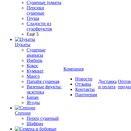
Сушеные томаты
Персики
сушеные
Груша
Сладости из
сухофруктов
Ещё 5
Цукаты
Cушеные
ананасы
Имбирь
Кокос
Компания
Кумкват
Манго
Новости
Папайя сушеная
Доставка
Оптов
Отзывы
Вяленые фрукты:
и оплата
прода
Контакты
экзотика
Партнерам
Банан
Ягоды
Специи
Перец сушеный
Шафран