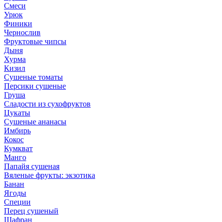
Смеси
Урюк
Финики
Чернослив
Фруктовые чипсы
Дыня
Хурма
Кизил
Сушеные томаты
Персики сушеные
Груша
Сладости из сухофруктов
Цукаты
Cушеные ананасы
Имбирь
Кокос
Кумкват
Манго
Папайя сушеная
Вяленые фрукты: экзотика
Банан
Ягоды
Специи
Перец сушеный
Шафран