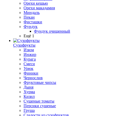
Орехи кешью
Орехи макадамия
Миндаль
Пекан
Фисташки
Фундук
Фундук очищенный
Ещё 1
Сухофрукты
Изюм
Инжир
Курага
Смеси
Урюк
Финики
Чернослив
Фруктовые чипсы
Дыня
Хурма
Кизил
Сушеные томаты
Персики сушеные
Груша
Сладости из сухофруктов