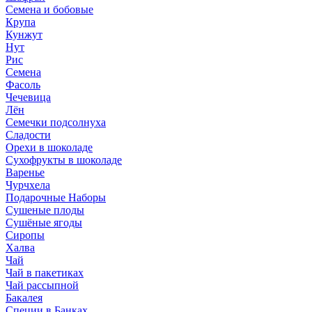
Семена и бобовые
Крупа
Кунжут
Нут
Рис
Семена
Фасоль
Чечевица
Лён
Семечки подсолнуха
Сладости
Орехи в шоколаде
Сухофрукты в шоколаде
Варенье
Чурчхела
Подарочные Наборы
Cушеные плоды
Сушёные ягоды
Сиропы
Халва
Чай
Чай в пакетиках
Чай рассыпной
Бакалея
Специи в Банках