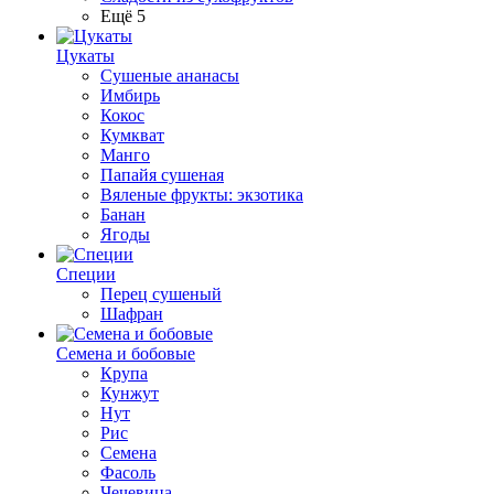
Ещё 5
Цукаты
Cушеные ананасы
Имбирь
Кокос
Кумкват
Манго
Папайя сушеная
Вяленые фрукты: экзотика
Банан
Ягоды
Специи
Перец сушеный
Шафран
Семена и бобовые
Крупа
Кунжут
Нут
Рис
Семена
Фасоль
Чечевица