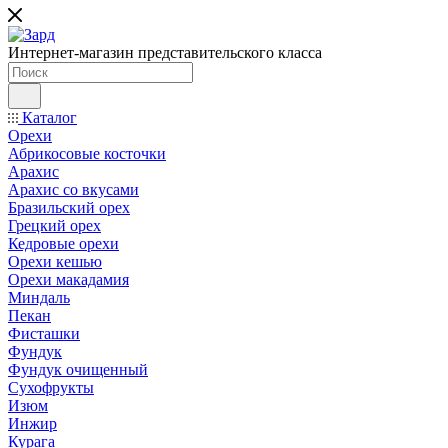
Интернет-магазин представительского класса
Каталог
Орехи
Абрикосовые косточки
Арахис
Арахис со вкусами
Бразильский орех
Грецкий орех
Кедровые орехи
Орехи кешью
Орехи макадамия
Миндаль
Пекан
Фисташки
Фундук
Фундук очищенный
Сухофрукты
Изюм
Инжир
Курага