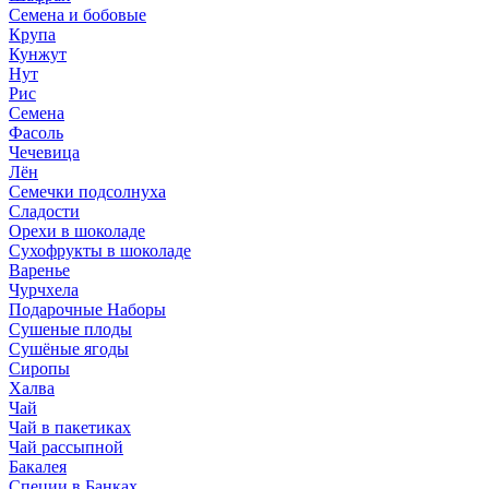
Семена и бобовые
Крупа
Кунжут
Нут
Рис
Семена
Фасоль
Чечевица
Лён
Семечки подсолнуха
Сладости
Орехи в шоколаде
Сухофрукты в шоколаде
Варенье
Чурчхела
Подарочные Наборы
Cушеные плоды
Сушёные ягоды
Сиропы
Халва
Чай
Чай в пакетиках
Чай рассыпной
Бакалея
Специи в Банках