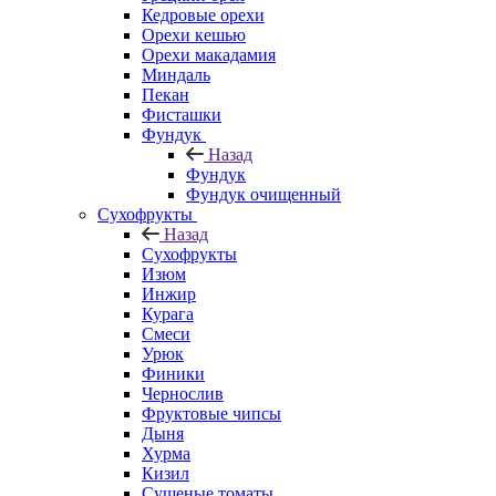
Кедровые орехи
Орехи кешью
Орехи макадамия
Миндаль
Пекан
Фисташки
Фундук
Назад
Фундук
Фундук очищенный
Сухофрукты
Назад
Сухофрукты
Изюм
Инжир
Курага
Смеси
Урюк
Финики
Чернослив
Фруктовые чипсы
Дыня
Хурма
Кизил
Сушеные томаты