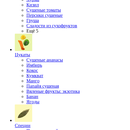
Кизил
Сушеные томаты
Персики сушеные
Груша
Сладости из сухофруктов
Ещё 5
Цукаты
Cушеные ананасы
Имбирь
Кокос
Кумкват
Манго
Папайя сушеная
Вяленые фрукты: экзотика
Банан
Ягоды
Специи