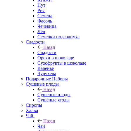
Нут
Рис
Семена
Фасоль
Чечевица
Лён
Семечки подсолнуха
Сладости
Назад
Сладости
Орехи в шоколаде
Сухофрукты в шоколаде
Варенье
Чурчхела
Подарочные Наборы
Cушеные плоды
Назад
Cушеные плоды
Сушёные ягоды
Сиропы
Халва
Чай
Назад
Чай