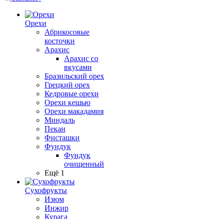
Орехи
Абрикосовые
косточки
Арахис
Арахис со
вкусами
Бразильский орех
Грецкий орех
Кедровые орехи
Орехи кешью
Орехи макадамия
Миндаль
Пекан
Фисташки
Фундук
Фундук
очищенный
Ещё 1
Сухофрукты
Изюм
Инжир
Курага