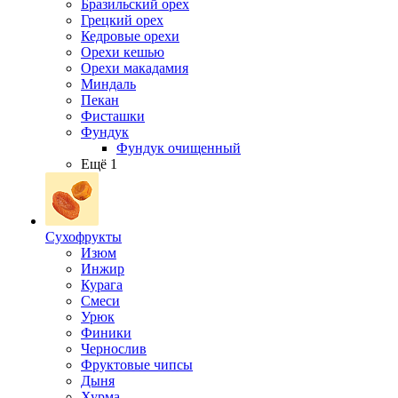
Бразильский орех
Грецкий орех
Кедровые орехи
Орехи кешью
Орехи макадамия
Миндаль
Пекан
Фисташки
Фундук
Фундук очищенный
Ещё 1
Сухофрукты
Изюм
Инжир
Курага
Смеси
Урюк
Финики
Чернослив
Фруктовые чипсы
Дыня
Хурма