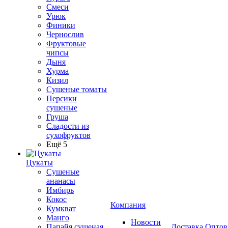
Смеси
Урюк
Финики
Чернослив
Фруктовые
чипсы
Дыня
Хурма
Кизил
Сушеные томаты
Персики
сушеные
Груша
Сладости из
сухофруктов
Ещё 5
Цукаты
Cушеные
ананасы
Имбирь
Кокос
Компания
Кумкват
Манго
Новости
Папайя сушеная
Доставка
Оптов