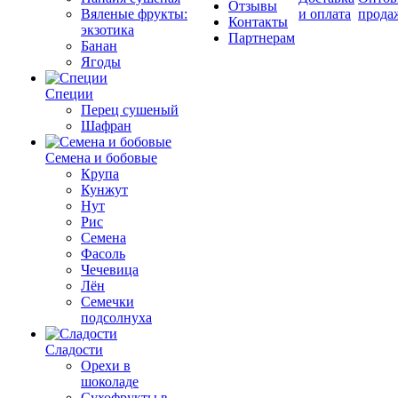
Отзывы
Вяленые фрукты:
и оплата
прода
Контакты
экзотика
Партнерам
Банан
Ягоды
Специи
Перец сушеный
Шафран
Семена и бобовые
Крупа
Кунжут
Нут
Рис
Семена
Фасоль
Чечевица
Лён
Семечки
подсолнуха
Сладости
Орехи в
шоколаде
Сухофрукты в