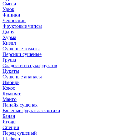
Смеси
Урюк
Финики
Чернослив
Фруктовые чипсы
Дыня
Хурма
Кизил
Сушеные томаты
Персики сушеные
Груша
Сладости из сухофруктов
Цукаты
Cушеные ананасы
Имбирь
Кокос
Кумкват
Манго
Папайя сушеная
Вяленые фрукты: экзотика
Банан
Ягоды
Специи
Перец сушеный
Шафран