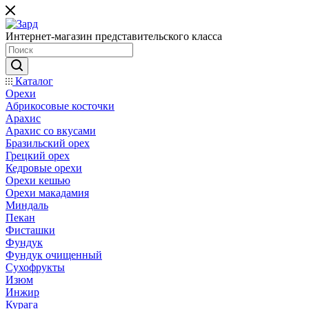
Интернет-магазин представительского класса
Каталог
Орехи
Абрикосовые косточки
Арахис
Арахис со вкусами
Бразильский орех
Грецкий орех
Кедровые орехи
Орехи кешью
Орехи макадамия
Миндаль
Пекан
Фисташки
Фундук
Фундук очищенный
Сухофрукты
Изюм
Инжир
Курага