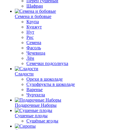
Перец сушеный
Шафран
Семена и бобовые
Крупа
Кунжут
Нут
Рис
Семена
Фасоль
Чечевица
Лён
Семечки подсолнуха
Сладости
Орехи в шоколаде
Сухофрукты в шоколаде
Варенье
Чурчхела
Подарочные Наборы
Cушеные плоды
Сушёные ягоды