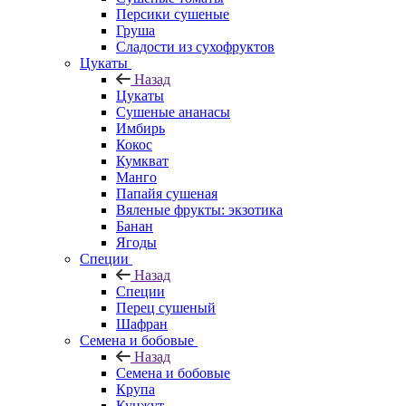
Персики сушеные
Груша
Сладости из сухофруктов
Цукаты
Назад
Цукаты
Cушеные ананасы
Имбирь
Кокос
Кумкват
Манго
Папайя сушеная
Вяленые фрукты: экзотика
Банан
Ягоды
Специи
Назад
Специи
Перец сушеный
Шафран
Семена и бобовые
Назад
Семена и бобовые
Крупа
Кунжут