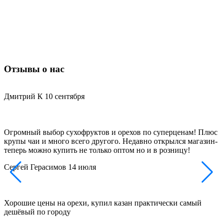
Отзывы о нас
Дмитрий К
10 сентября
Огромный выбор сухофруктов и орехов по суперценам! Плюс
Д
крупы чаи и много всего другого. Недавно открылся магазин-
з
теперь можно купить не только оптом но и в розницу!
и
Сергей Герасимов
14 июля
Хорошие цены на орехи, купил казан практически самый
Д
дешёвый по городу
н
п