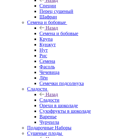
Назад
Специи
Перец сушеный
Шафран
Семена и бобовые
Назад
Семена и бобовые
Крупа
Кунжут
Нут
Рис
Семена
Фасоль
Чечевица
Лён
Семечки подсолнуха
Сладости
Назад
Сладости
Орехи в шоколаде
Сухофрукты в шоколаде
Варенье
Чурчхела
Подарочные Наборы
Cушеные плоды