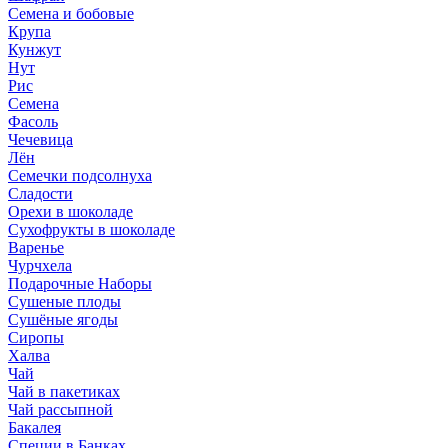
Семена и бобовые
Крупа
Кунжут
Нут
Рис
Семена
Фасоль
Чечевица
Лён
Семечки подсолнуха
Сладости
Орехи в шоколаде
Сухофрукты в шоколаде
Варенье
Чурчхела
Подарочные Наборы
Cушеные плоды
Сушёные ягоды
Сиропы
Халва
Чай
Чай в пакетиках
Чай рассыпной
Бакалея
Специи в Банках