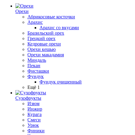
Орехи
Абрикосовые косточки
Арахис
Арахис со вкусами
Бразильский орех
Грецкий орех
Кедровые орехи
Орехи кешью
Орехи макадамия
Миндаль
Пекан
Фисташки
Фундук
Фундук очищенный
Ещё 1
Сухофрукты
Изюм
Инжир
Курага
Смеси
Урюк
Финики