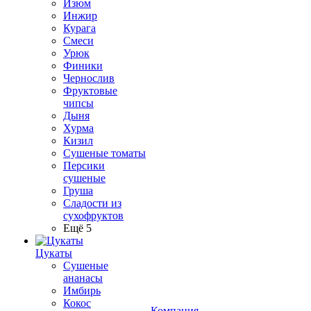
Изюм
Инжир
Курага
Смеси
Урюк
Финики
Чернослив
Фруктовые
чипсы
Дыня
Хурма
Кизил
Сушеные томаты
Персики
сушеные
Груша
Сладости из
сухофруктов
Ещё 5
Цукаты
Cушеные
ананасы
Имбирь
Кокос
Компания