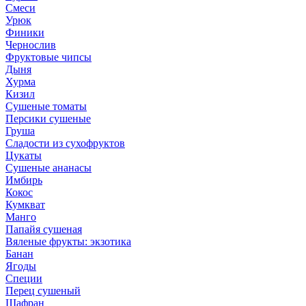
Смеси
Урюк
Финики
Чернослив
Фруктовые чипсы
Дыня
Хурма
Кизил
Сушеные томаты
Персики сушеные
Груша
Сладости из сухофруктов
Цукаты
Cушеные ананасы
Имбирь
Кокос
Кумкват
Манго
Папайя сушеная
Вяленые фрукты: экзотика
Банан
Ягоды
Специи
Перец сушеный
Шафран