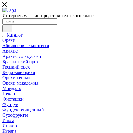
Интернет-магазин представительского класса
Каталог
Орехи
Абрикосовые косточки
Арахис
Арахис со вкусами
Бразильский орех
Грецкий орех
Кедровые орехи
Орехи кешью
Орехи макадамия
Миндаль
Пекан
Фисташки
Фундук
Фундук очищенный
Сухофрукты
Изюм
Инжир
Курага