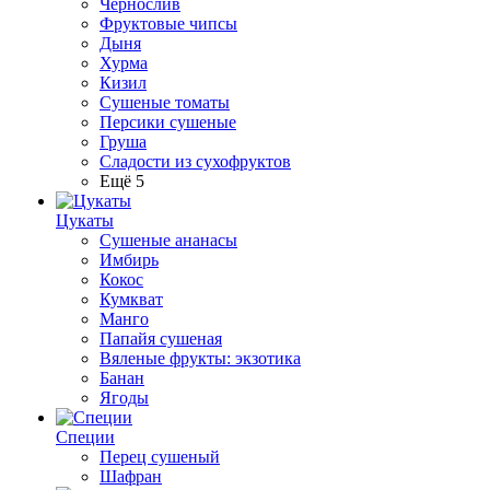
Чернослив
Фруктовые чипсы
Дыня
Хурма
Кизил
Сушеные томаты
Персики сушеные
Груша
Сладости из сухофруктов
Ещё 5
Цукаты
Cушеные ананасы
Имбирь
Кокос
Кумкват
Манго
Папайя сушеная
Вяленые фрукты: экзотика
Банан
Ягоды
Специи
Перец сушеный
Шафран