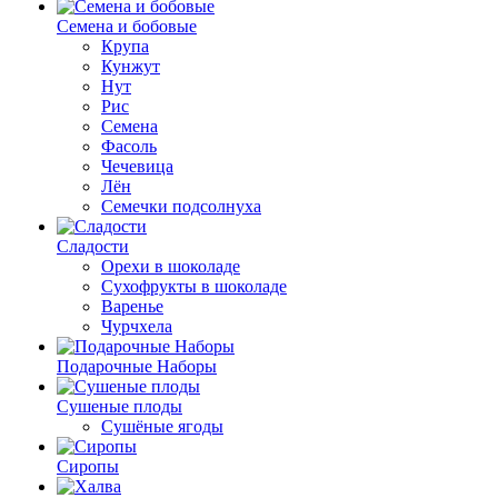
Семена и бобовые
Крупа
Кунжут
Нут
Рис
Семена
Фасоль
Чечевица
Лён
Семечки подсолнуха
Сладости
Орехи в шоколаде
Сухофрукты в шоколаде
Варенье
Чурчхела
Подарочные Наборы
Cушеные плоды
Сушёные ягоды
Сиропы