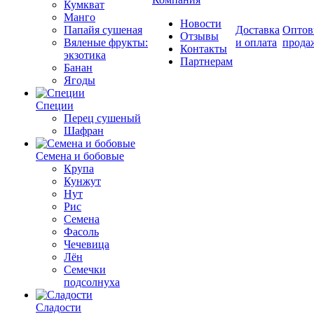
Кумкват
Манго
Новости
Папайя сушеная
Доставка
Оптов
Отзывы
Вяленые фрукты:
и оплата
прода
Контакты
экзотика
Партнерам
Банан
Ягоды
Специи
Перец сушеный
Шафран
Семена и бобовые
Крупа
Кунжут
Нут
Рис
Семена
Фасоль
Чечевица
Лён
Семечки
подсолнуха
Сладости