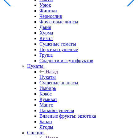
Урюк
Финики
Чернослив
Фруктовые чипсы
Дыня
Хурма
Кизил
Сушеные томаты
Персики сушеные
Груша
Сладости из сухофруктов
Цукаты
Назад
Цукаты
Cушеные ананасы
Имбирь
Кокос
Кумкват
Манго
Папайя сушеная
Вяленые фрукты: экзотика
Банан
Ягоды
Специи