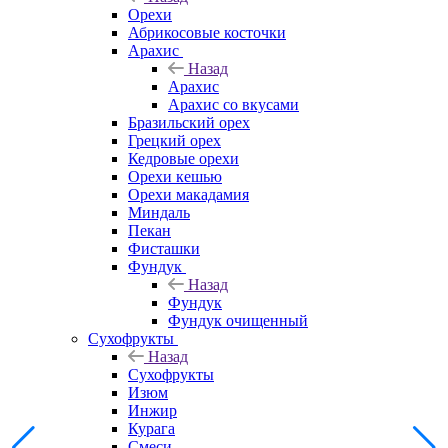
Орехи
Абрикосовые косточки
Арахис
Назад
Арахис
Арахис со вкусами
Бразильский орех
Грецкий орех
Кедровые орехи
Орехи кешью
Орехи макадамия
Миндаль
Пекан
Фисташки
Фундук
Назад
Фундук
Фундук очищенный
Сухофрукты
Назад
Сухофрукты
Изюм
Инжир
Курага
Смеси