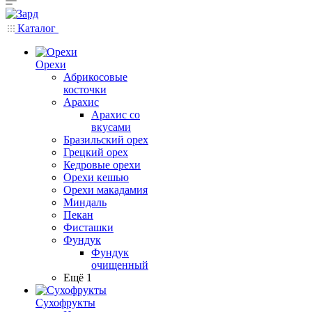
Каталог
Орехи
Абрикосовые
косточки
Арахис
Арахис со
вкусами
Бразильский орех
Грецкий орех
Кедровые орехи
Орехи кешью
Орехи макадамия
Миндаль
Пекан
Фисташки
Фундук
Фундук
очищенный
Ещё 1
Сухофрукты