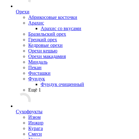
Орехи
Абрикосовые косточки
Арахис
Арахис со вкусами
Бразильский орех
Грецкий орех
Кедровые орехи
Орехи кешью
Орехи макадамия
Миндаль
Пекан
Фисташки
Фундук
Фундук очищенный
Ещё 1
Сухофрукты
Изюм
Инжир
Курага
Смеси