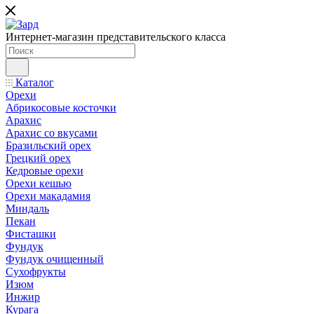
Интернет-магазин представительского класса
Каталог
Орехи
Абрикосовые косточки
Арахис
Арахис со вкусами
Бразильский орех
Грецкий орех
Кедровые орехи
Орехи кешью
Орехи макадамия
Миндаль
Пекан
Фисташки
Фундук
Фундук очищенный
Сухофрукты
Изюм
Инжир
Курага