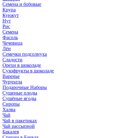
Семена и бобовые
Крупа
Кунжут
Нут
Рис
Семена
Фасоль
Чечевица
Лён
Семечки подсолнуха
Сладости
Орехи в шоколаде
Сухофрукты в шоколаде
Варенье
Чурчхела
Подарочные Наборы
Cушеные плоды
Сушёные ягоды
Сиропы
Халва
Чай
Чай в пакетиках
Чай рассыпной
Бакалея
Специи в Банках