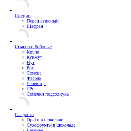
Специи
Перец сушеный
Шафран
Семена и бобовые
Крупа
Кунжут
Нут
Рис
Семена
Фасоль
Чечевица
Лён
Семечки подсолнуха
Сладости
Орехи в шоколаде
Сухофрукты в шоколаде
Варенье