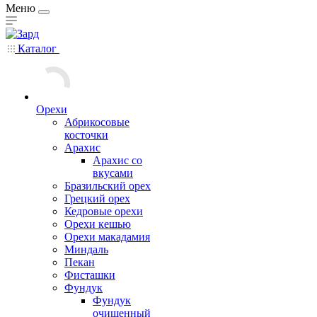
Меню
Каталог
Орехи
Абрикосовые
косточки
Арахис
Арахис со
вкусами
Бразильский орех
Грецкий орех
Кедровые орехи
Орехи кешью
Орехи макадамия
Миндаль
Пекан
Фисташки
Фундук
Фундук
очищенный