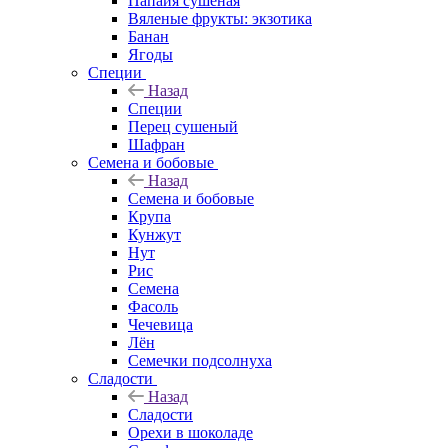
Папайя сушеная
Вяленые фрукты: экзотика
Банан
Ягоды
Специи
Назад
Специи
Перец сушеный
Шафран
Семена и бобовые
Назад
Семена и бобовые
Крупа
Кунжут
Нут
Рис
Семена
Фасоль
Чечевица
Лён
Семечки подсолнуха
Сладости
Назад
Сладости
Орехи в шоколаде