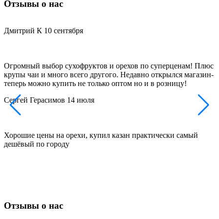
Отзывы о нас
Дмитрий К
10 сентября
Огромный выбор сухофруктов и орехов по суперценам! Плюс
Д
крупы чаи и много всего другого. Недавно открылся магазин-
з
теперь можно купить не только оптом но и в розницу!
и
Сергей Герасимов
14 июля
Хорошие цены на орехи, купил казан практически самый
Д
дешёвый по городу
н
п
Отзывы о нас