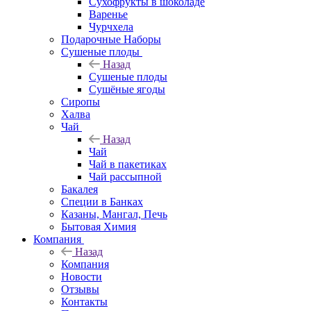
Сухофрукты в шоколаде
Варенье
Чурчхела
Подарочные Наборы
Cушеные плоды
Назад
Cушеные плоды
Сушёные ягоды
Сиропы
Халва
Чай
Назад
Чай
Чай в пакетиках
Чай рассыпной
Бакалея
Специи в Банках
Казаны, Мангал, Печь
Бытовая Химия
Компания
Назад
Компания
Новости
Отзывы
Контакты