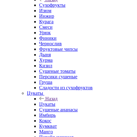
Сухофрукты
Изюм
Инжир
Курага
Смеси
Урюк
Финики
Чернослив
Фруктовые чипсы
Дыня
Хурма
Кизил
Сушеные томаты
Персики сушеные
Груша
Сладости из сухофруктов
Цукаты
Назад
Цукаты
Cушеные ананасы
Имбирь
Кокос
Кумкват
Манго