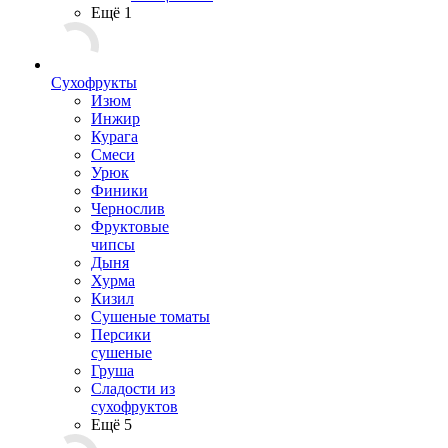
Ещё 1
Сухофрукты
Изюм
Инжир
Курага
Смеси
Урюк
Финики
Чернослив
Фруктовые
чипсы
Дыня
Хурма
Кизил
Сушеные томаты
Персики
сушеные
Груша
Сладости из
сухофруктов
Ещё 5