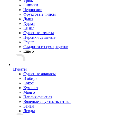
Урюк
Финики
Чернослив
Фруктовые чипсы
Дыня
Хурма
Кизил
Сушеные томаты
Персики сушеные
Груша
Сладости из сухофруктов
Ещё 5
Цукаты
Cушеные ананасы
Имбирь
Кокос
Кумкват
Манго
Папайя сушеная
Вяленые фрукты: экзотика
Банан
Ягоды