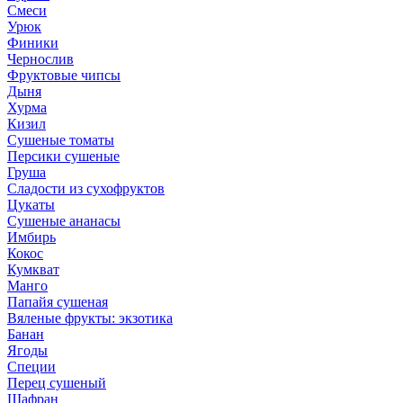
Смеси
Урюк
Финики
Чернослив
Фруктовые чипсы
Дыня
Хурма
Кизил
Сушеные томаты
Персики сушеные
Груша
Сладости из сухофруктов
Цукаты
Cушеные ананасы
Имбирь
Кокос
Кумкват
Манго
Папайя сушеная
Вяленые фрукты: экзотика
Банан
Ягоды
Специи
Перец сушеный
Шафран