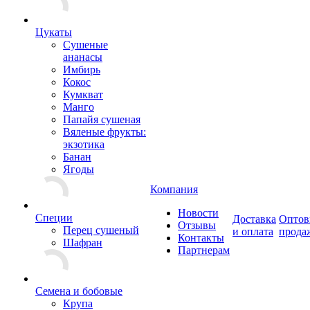
Цукаты
Cушеные
ананасы
Имбирь
Кокос
Кумкват
Манго
Папайя сушеная
Вяленые фрукты:
экзотика
Банан
Ягоды
Компания
Новости
Специи
Доставка
Оптов
Отзывы
Перец сушеный
и оплата
прода
Контакты
Шафран
Партнерам
Семена и бобовые
Крупа