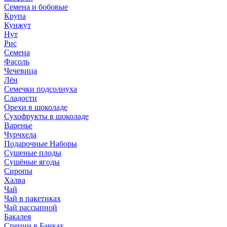
Семена и бобовые
Крупа
Кунжут
Нут
Рис
Семена
Фасоль
Чечевица
Лён
Семечки подсолнуха
Сладости
Орехи в шоколаде
Сухофрукты в шоколаде
Варенье
Чурчхела
Подарочные Наборы
Cушеные плоды
Сушёные ягоды
Сиропы
Халва
Чай
Чай в пакетиках
Чай рассыпной
Бакалея
Специи в Банках