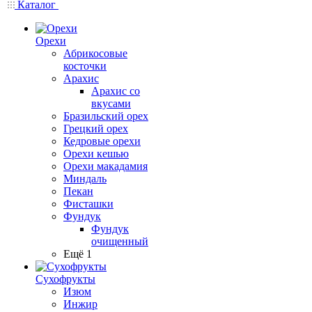
Каталог
Орехи
Абрикосовые
косточки
Арахис
Арахис со
вкусами
Бразильский орех
Грецкий орех
Кедровые орехи
Орехи кешью
Орехи макадамия
Миндаль
Пекан
Фисташки
Фундук
Фундук
очищенный
Ещё 1
Сухофрукты
Изюм
Инжир