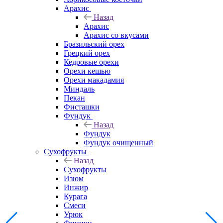
Арахис
Назад
Арахис
Арахис со вкусами
Бразильский орех
Грецкий орех
Кедровые орехи
Орехи кешью
Орехи макадамия
Миндаль
Пекан
Фисташки
Фундук
Назад
Фундук
Фундук очищенный
Сухофрукты
Назад
Сухофрукты
Изюм
Инжир
Курага
Смеси
Урюк