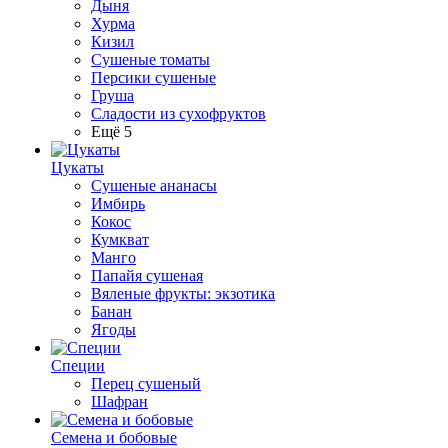
Дыня
Хурма
Кизил
Сушеные томаты
Персики сушеные
Груша
Сладости из сухофруктов
Ещё 5
Цукаты
Cушеные ананасы
Имбирь
Кокос
Кумкват
Манго
Папайя сушеная
Вяленые фрукты: экзотика
Банан
Ягоды
Специи
Перец сушеный
Шафран
Семена и бобовые