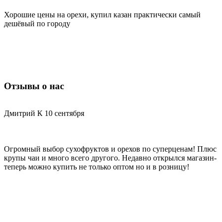
Хорошие цены на орехи, купил казан практически самый
Д
дешёвый по городу
н
п
Отзывы о нас
Дмитрий К
10 сентября
С
Огромный выбор сухофруктов и орехов по суперценам! Плюс
Х
крупы чаи и много всего другого. Недавно открылся магазин-
д
теперь можно купить не только оптом но и в розницу!