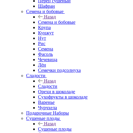
Перец сушеный
Шафран
Семена и бобовые
Назад
Семена и бобовые
Крупа
Кунжут
Нут
Рис
Семена
Фасоль
Чечевица
Лён
Семечки подсолнуха
Сладости
Назад
Сладости
Орехи в шоколаде
Сухофрукты в шоколаде
Варенье
Чурчхела
Подарочные Наборы
Cушеные плоды
Назад
Cушеные плоды