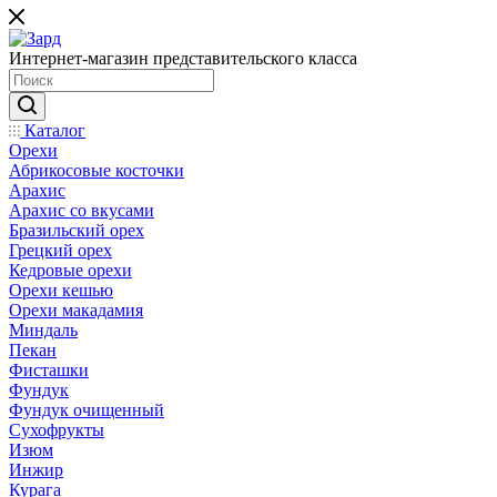
Интернет-магазин представительского класса
Каталог
Орехи
Абрикосовые косточки
Арахис
Арахис со вкусами
Бразильский орех
Грецкий орех
Кедровые орехи
Орехи кешью
Орехи макадамия
Миндаль
Пекан
Фисташки
Фундук
Фундук очищенный
Сухофрукты
Изюм
Инжир
Курага