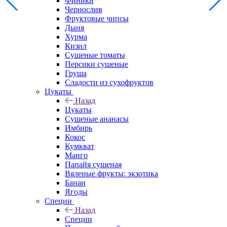
Финики
Чернослив
Фруктовые чипсы
Дыня
Хурма
Кизил
Сушеные томаты
Персики сушеные
Груша
Сладости из сухофруктов
Цукаты
Назад
Цукаты
Cушеные ананасы
Имбирь
Кокос
Кумкват
Манго
Папайя сушеная
Вяленые фрукты: экзотика
Банан
Ягоды
Специи
Назад
Специи