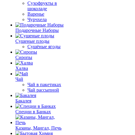
Сухофрукты в
шоколаде
Варенье
Чурчхела
Подарочные Наборы
Cушеные плоды
Сушёные ягоды
Сиропы
Халва
Чай
Чай в пакетиках
Чай рассыпной
Бакалея
Специи в Банках
Казаны, Мангал, Печь