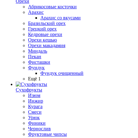
Орехи
Абрикосовые косточки
Арахис
Арахис со вкусами
Бразильский орех
Грецкий орех
Кедровые орехи
Орехи кешью
Орехи макадамия
Миндаль
Пекан
Фисташки
Фундук
Фундук очищенный
Ещё 1
Сухофрукты
Изюм
Инжир
Курага
Смеси
Урюк
Финики
Чернослив
Фруктовые чипсы