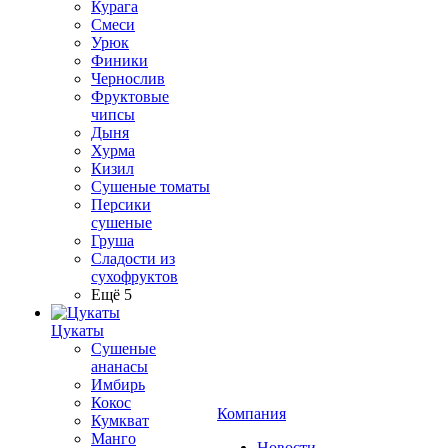
Курага
Смеси
Урюк
Финики
Чернослив
Фруктовые
чипсы
Дыня
Хурма
Кизил
Сушеные томаты
Персики
сушеные
Груша
Сладости из
сухофруктов
Ещё 5
Цукаты
Cушеные
ананасы
Имбирь
Кокос
Компания
Кумкват
Манго
Новости