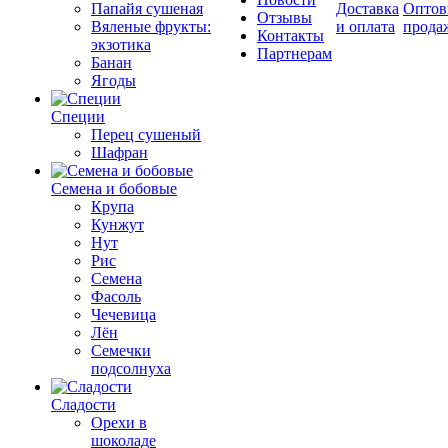
Папайя сушеная
Доставка
Оптов
Отзывы
Вяленые фрукты:
и оплата
прода
Контакты
экзотика
Партнерам
Банан
Ягоды
Специи
Перец сушеный
Шафран
Семена и бобовые
Крупа
Кунжут
Нут
Рис
Семена
Фасоль
Чечевица
Лён
Семечки
подсолнуха
Сладости
Орехи в
шоколаде