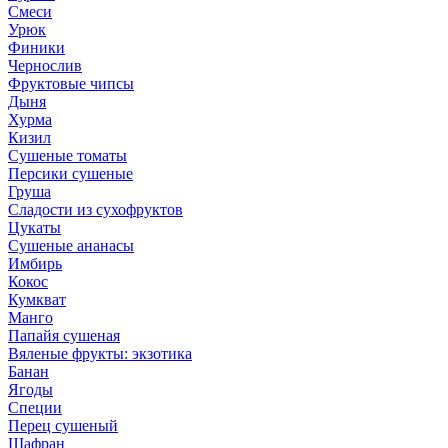
Смеси
Урюк
Финики
Чернослив
Фруктовые чипсы
Дыня
Хурма
Кизил
Сушеные томаты
Персики сушеные
Груша
Сладости из сухофруктов
Цукаты
Cушеные ананасы
Имбирь
Кокос
Кумкват
Манго
Папайя сушеная
Вяленые фрукты: экзотика
Банан
Ягоды
Специи
Перец сушеный
Шафран