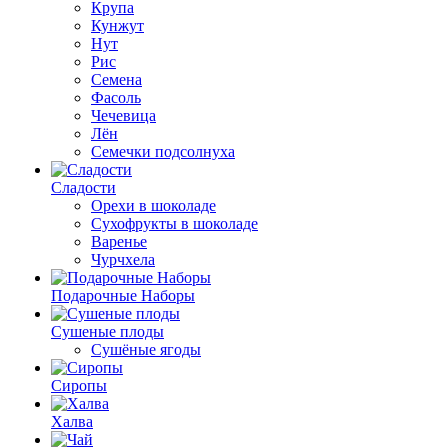
Крупа
Кунжут
Нут
Рис
Семена
Фасоль
Чечевица
Лён
Семечки подсолнуха
Сладости
Орехи в шоколаде
Сухофрукты в шоколаде
Варенье
Чурчхела
Подарочные Наборы
Cушеные плоды
Сушёные ягоды
Сиропы
Халва