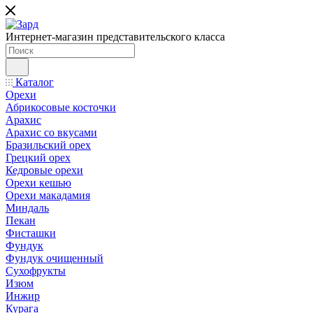
Интернет-магазин представительского класса
Каталог
Орехи
Абрикосовые косточки
Арахис
Арахис со вкусами
Бразильский орех
Грецкий орех
Кедровые орехи
Орехи кешью
Орехи макадамия
Миндаль
Пекан
Фисташки
Фундук
Фундук очищенный
Сухофрукты
Изюм
Инжир
Курага