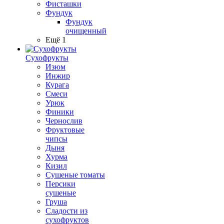
Фисташки
Фундук
Фундук
очищенный
Ещё 1
Сухофрукты
Изюм
Инжир
Курага
Смеси
Урюк
Финики
Чернослив
Фруктовые
чипсы
Дыня
Хурма
Кизил
Сушеные томаты
Персики
сушеные
Груша
Сладости из
сухофруктов