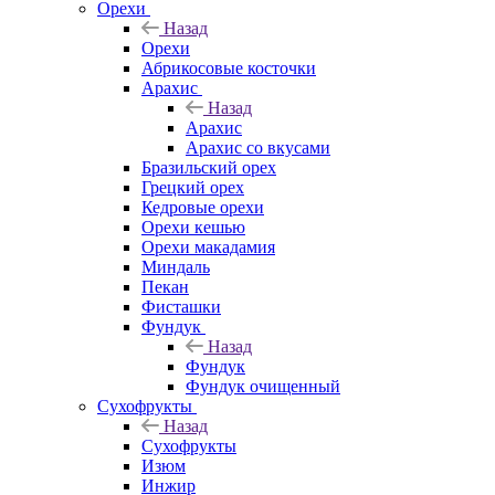
Орехи
Назад
Орехи
Абрикосовые косточки
Арахис
Назад
Арахис
Арахис со вкусами
Бразильский орех
Грецкий орех
Кедровые орехи
Орехи кешью
Орехи макадамия
Миндаль
Пекан
Фисташки
Фундук
Назад
Фундук
Фундук очищенный
Сухофрукты
Назад
Сухофрукты
Изюм
Инжир