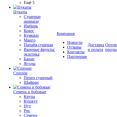
Ещё 5
Цукаты
Cушеные
ананасы
Имбирь
Кокос
Компания
Кумкват
Манго
Новости
Папайя сушеная
Доставка
Оптов
Отзывы
Вяленые фрукты:
и оплата
прода
Контакты
экзотика
Партнерам
Банан
Ягоды
Специи
Перец сушеный
Шафран
Семена и бобовые
Крупа
Кунжут
Нут
Рис
Семена