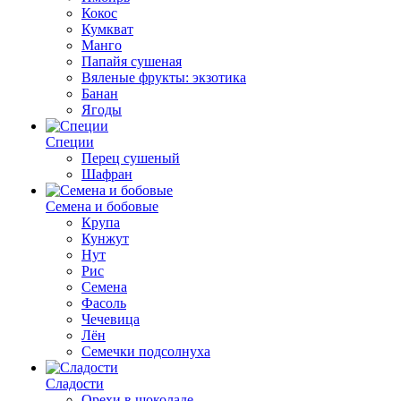
Кокос
Кумкват
Манго
Папайя сушеная
Вяленые фрукты: экзотика
Банан
Ягоды
Специи
Перец сушеный
Шафран
Семена и бобовые
Крупа
Кунжут
Нут
Рис
Семена
Фасоль
Чечевица
Лён
Семечки подсолнуха
Сладости
Орехи в шоколаде