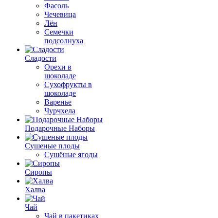
Фасоль
Чечевица
Лён
Семечки
подсолнуха
Сладости
Орехи в
шоколаде
Сухофрукты в
шоколаде
Варенье
Чурчхела
Подарочные Наборы
Cушеные плоды
Сушёные ягоды
Сиропы
Халва
Чай
Чай в пакетиках