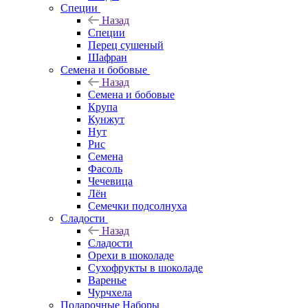
Специи
Назад
Специи
Перец сушеный
Шафран
Семена и бобовые
Назад
Семена и бобовые
Крупа
Кунжут
Нут
Рис
Семена
Фасоль
Чечевица
Лён
Семечки подсолнуха
Сладости
Назад
Сладости
Орехи в шоколаде
Сухофрукты в шоколаде
Варенье
Чурчхела
Подарочные Наборы