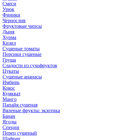
Смеси
Урюк
Финики
Чернослив
Фруктовые чипсы
Дыня
Хурма
Кизил
Сушеные томаты
Персики сушеные
Груша
Сладости из сухофруктов
Цукаты
Cушеные ананасы
Имбирь
Кокос
Кумкват
Манго
Папайя сушеная
Вяленые фрукты: экзотика
Банан
Ягоды
Специи
Перец сушеный
Шафран