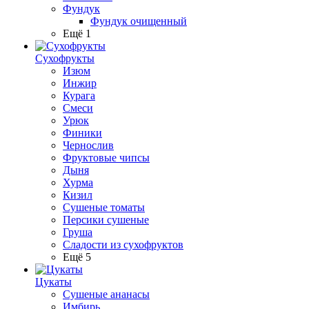
Фундук
Фундук очищенный
Ещё 1
Сухофрукты
Изюм
Инжир
Курага
Смеси
Урюк
Финики
Чернослив
Фруктовые чипсы
Дыня
Хурма
Кизил
Сушеные томаты
Персики сушеные
Груша
Сладости из сухофруктов
Ещё 5
Цукаты
Cушеные ананасы
Имбирь