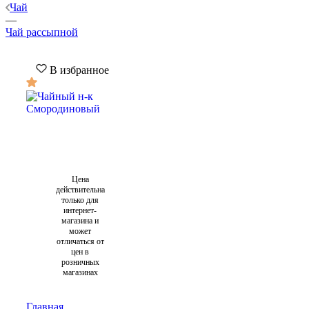
Чай
—
Чай рассыпной
В избранное
Цена
действительна
только для
интернет-
магазина и
может
отличаться от
цен в
розничных
магазинах
Главная