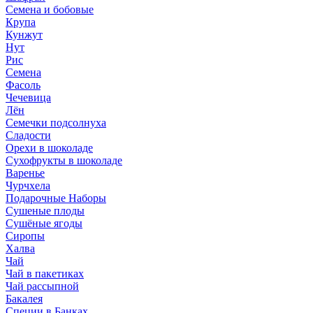
Семена и бобовые
Крупа
Кунжут
Нут
Рис
Семена
Фасоль
Чечевица
Лён
Семечки подсолнуха
Сладости
Орехи в шоколаде
Сухофрукты в шоколаде
Варенье
Чурчхела
Подарочные Наборы
Cушеные плоды
Сушёные ягоды
Сиропы
Халва
Чай
Чай в пакетиках
Чай рассыпной
Бакалея
Специи в Банках