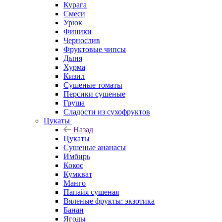
Курага
Смеси
Урюк
Финики
Чернослив
Фруктовые чипсы
Дыня
Хурма
Кизил
Сушеные томаты
Персики сушеные
Груша
Сладости из сухофруктов
Цукаты
Назад
Цукаты
Cушеные ананасы
Имбирь
Кокос
Кумкват
Манго
Папайя сушеная
Вяленые фрукты: экзотика
Банан
Ягоды