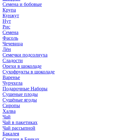
Семена и бобовые
Крупа
Кунжут
Нут
Рис
Семена
Фасоль
Чечевица
Лён
Семечки подсолнуха
Сладости
Орехи в шоколаде
Сухофрукты в шоколаде
Варенье
Чурчхела
Подарочные Наборы
Cушеные плоды
Сушёные ягоды
Сиропы
Халва
Чай
Чай в пакетиках
Чай рассыпной
Бакалея
Специи в Банках