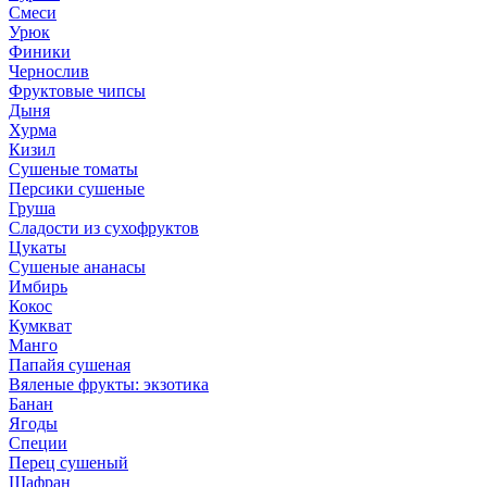
Смеси
Урюк
Финики
Чернослив
Фруктовые чипсы
Дыня
Хурма
Кизил
Сушеные томаты
Персики сушеные
Груша
Сладости из сухофруктов
Цукаты
Cушеные ананасы
Имбирь
Кокос
Кумкват
Манго
Папайя сушеная
Вяленые фрукты: экзотика
Банан
Ягоды
Специи
Перец сушеный
Шафран