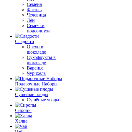
Семена
Фасоль
Чечевица
Лён
Семечки
подсолнуха
Сладости
Орехи в
шоколаде
Сухофрукты в
шоколаде
Варенье
Чурчхела
Подарочные Наборы
Cушеные плоды
Сушёные ягоды
Сиропы
Халва
Чай