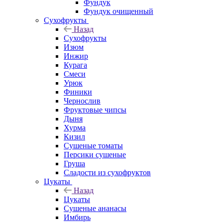
Фундук
Фундук очищенный
Сухофрукты
Назад
Сухофрукты
Изюм
Инжир
Курага
Смеси
Урюк
Финики
Чернослив
Фруктовые чипсы
Дыня
Хурма
Кизил
Сушеные томаты
Персики сушеные
Груша
Сладости из сухофруктов
Цукаты
Назад
Цукаты
Cушеные ананасы
Имбирь