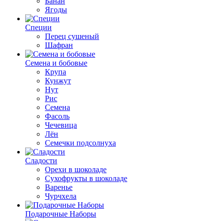
Банан
Ягоды
Специи
Перец сушеный
Шафран
Семена и бобовые
Крупа
Кунжут
Нут
Рис
Семена
Фасоль
Чечевица
Лён
Семечки подсолнуха
Сладости
Орехи в шоколаде
Сухофрукты в шоколаде
Варенье
Чурчхела
Подарочные Наборы