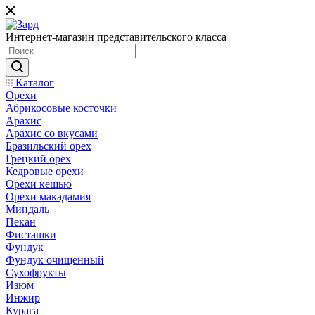
Интернет-магазин представительского класса
Каталог
Орехи
Абрикосовые косточки
Арахис
Арахис со вкусами
Бразильский орех
Грецкий орех
Кедровые орехи
Орехи кешью
Орехи макадамия
Миндаль
Пекан
Фисташки
Фундук
Фундук очищенный
Сухофрукты
Изюм
Инжир
Курага