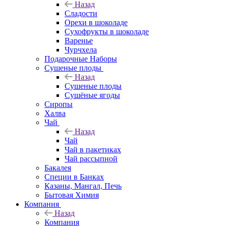
Назад
Сладости
Орехи в шоколаде
Сухофрукты в шоколаде
Варенье
Чурчхела
Подарочные Наборы
Cушеные плоды
Назад
Cушеные плоды
Сушёные ягоды
Сиропы
Халва
Чай
Назад
Чай
Чай в пакетиках
Чай рассыпной
Бакалея
Специи в Банках
Казаны, Мангал, Печь
Бытовая Химия
Компания
Назад
Компания