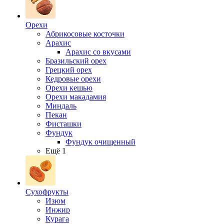
Орехи
Абрикосовые косточки
Арахис
Арахис со вкусами
Бразильский орех
Грецкий орех
Кедровые орехи
Орехи кешью
Орехи макадамия
Миндаль
Пекан
Фисташки
Фундук
Фундук очищенный
Ещё 1
Сухофрукты
Изюм
Инжир
Курага