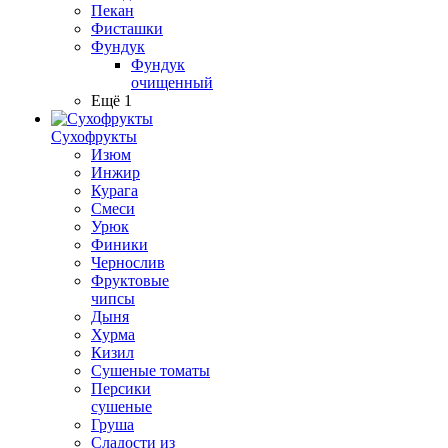
Пекан
Фисташки
Фундук
Фундук
очищенный
Ещё 1
Сухофрукты
Изюм
Инжир
Курага
Смеси
Урюк
Финики
Чернослив
Фруктовые
чипсы
Дыня
Хурма
Кизил
Сушеные томаты
Персики
сушеные
Груша
Сладости из