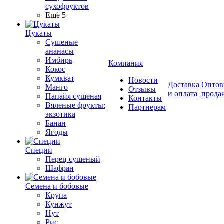
сухофруктов
Ещё 5
Цукаты
Cушеные
ананасы
Имбирь
Компания
Кокос
Кумкват
Новости
Доставка
Оптов
Манго
Отзывы
и оплата
прода
Папайя сушеная
Контакты
Вяленые фрукты:
Партнерам
экзотика
Банан
Ягоды
Специи
Перец сушеный
Шафран
Семена и бобовые
Крупа
Кунжут
Нут
Рис