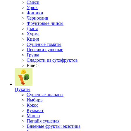
Смеси
Урюк
Финики
Чернослив
Фруктовые чипсы
Дыня
Хурма
Кизил
Сушеные томаты
Персики сушеные
Груша
Сладости из сухофруктов
Ещё 5
Цукаты
Cушеные ананасы
Имбирь
Кокос
Кумкват
Манго
Папайя сушеная
Вяленые фрукты: экзотика