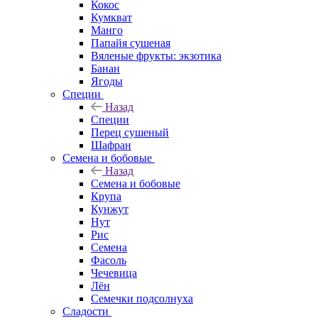
Кокос
Кумкват
Манго
Папайя сушеная
Вяленые фрукты: экзотика
Банан
Ягоды
Специи
Назад
Специи
Перец сушеный
Шафран
Семена и бобовые
Назад
Семена и бобовые
Крупа
Кунжут
Нут
Рис
Семена
Фасоль
Чечевица
Лён
Семечки подсолнуха
Сладости