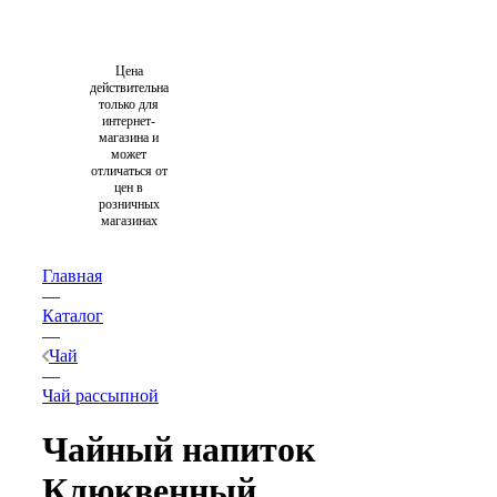
Цена
действительна
только для
интернет-
магазина и
может
отличаться от
цен в
розничных
магазинах
Главная
—
Каталог
—
Чай
—
Чай рассыпной
Чайный напиток
Клюквенный