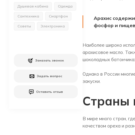
Душевая кабина
Одежда
Сантехника
Смартфон
Арахис содержит
фосфор и пищев
Советы
Электроника
Наиболее широко испол
арахисовое масло. Так
шоколадных батончиках,
Заказать звонок
Однако в России многи
Задать вопрос
закуски.
Оставить отзыв
Страны 
В мире много стран, г
качеством ореха и раз