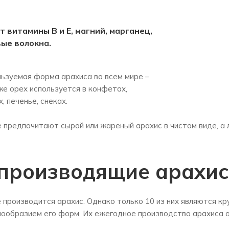
 витамины В и Е, магний, марганец,
ые волокна.
ьзуемая форма арахиса во всем мире –
же орех используется в конфетах,
 печенье, снеках.
е предпочитают сырой или жареный арахис в чистом виде, а 
производящие арахис
де производится арахис. Однако только 10 из них являются 
нообразием его форм. Их ежегодное производство арахиса о