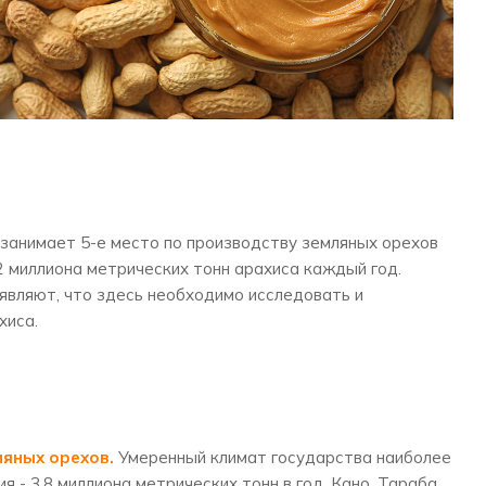
 занимает 5-е место по производству земляных орехов
2 миллиона метрических тонн арахиса каждый год.
аявляют, что здесь необходимо исследовать и
хиса.
ляных орехов.
Умеренный климат государства наиболее
 - 3,8 миллиона метрических тонн в год. Кано, Тараба,