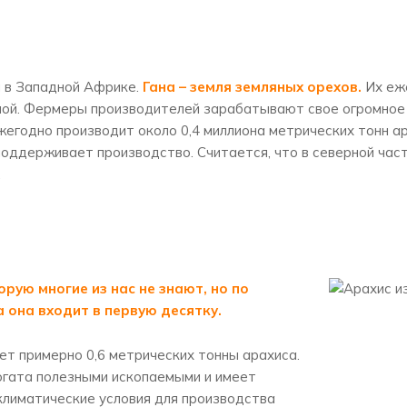
 в Западной Африке.
Гана – земля земляных орехов.
Их еж
ой. Фермеры производителей зарабатывают свое огромное 
жегодно производит около 0,4 миллиона метрических тонн а
поддерживает производство. Считается, что в северной час
.
орую многие из нас не знают, но по
 она входит в первую десятку.
ет примерно 0,6 метрических тонны арахиса.
огата полезными ископаемыми и имеет
лиматические условия для производства