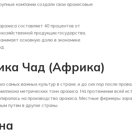
крупные компании создали свои арахисовые
арахиса составляет 40 процентов от
хозяйственной продукции государства,
занимает основную долю в экономике
од.
ика Чад (Африка)
из самых важных культур в стране, и до сих пор после пров
миллиона метрических тонн арахиса. На протяжении всей ис
опиралась на производство арахиса. Местные фермеры зара
м путям в другие страны.
на