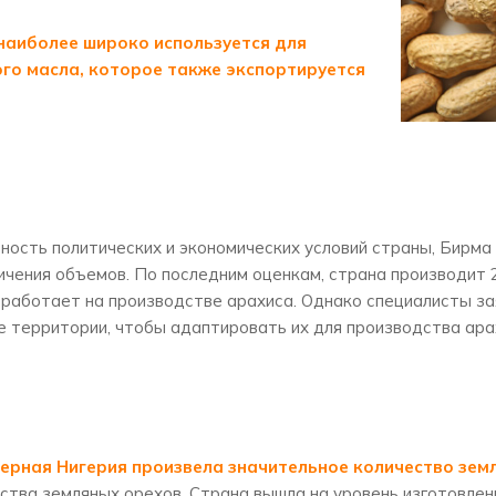
наиболее широко используется для
го масла, которое также экспортируется
ность политических и экономических условий страны, Бирма
личения объемов. По последним оценкам, страна производит 
а работает на производстве арахиса. Однако специалисты з
е территории, чтобы адаптировать их для производства ара
ерная Нигерия произвела значительное количество зем
тва земляных орехов. Страна вышла на уровень изготовления